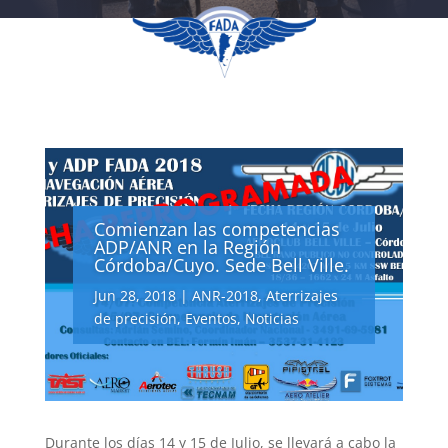
Comienzan las competencias
ADP/ANR en la Región
Córdoba/Cuyo. Sede Bell Ville.
Jun 28, 2018
|
ANR-2018
,
Aterrizajes
de precisión
,
Eventos
,
Noticias
Durante los días 14 y 15 de Julio, se llevará a cabo la