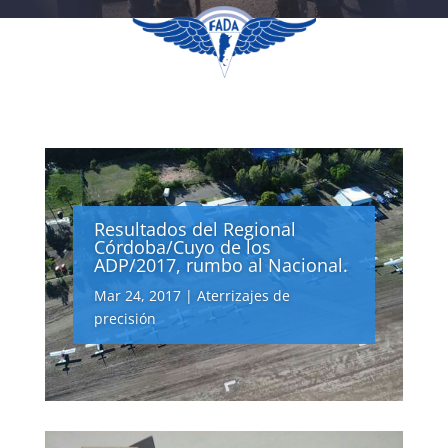
Resultados del Regional
Córdoba/Cuyo de los
ADP/2017, rumbo al Nacional.
Mar 24, 2017
|
Aterrizajes de
precisión