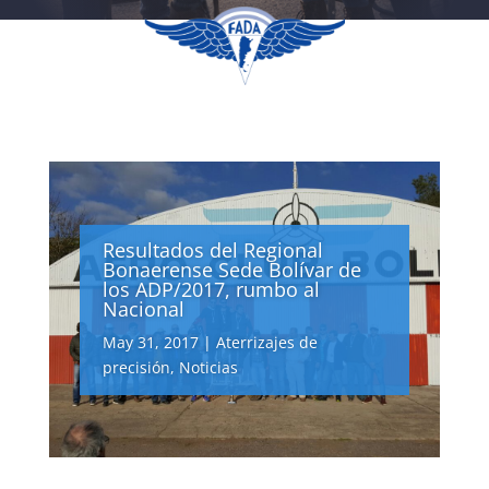
Resultados del Regional
Bonaerense Sede Bolívar de
los ADP/2017, rumbo al
Nacional
May 31, 2017
|
Aterrizajes de
precisión
,
Noticias