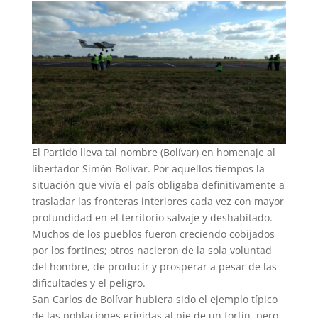
El Partido lleva tal nombre (Bolívar) en homenaje al
libertador Simón Bolívar. Por aquellos tiempos la
situación que vivía el país obligaba definitivamente a
trasladar las fronteras interiores cada vez con mayor
profundidad en el territorio salvaje y deshabitado.
Muchos de los pueblos fueron creciendo cobijados
por los fortines; otros nacieron de la sola voluntad
del hombre, de producir y prosperar a pesar de las
dificultades y el peligro.
San Carlos de Bolívar hubiera sido el ejemplo típico
de las poblaciones erigidas al pie de un fortín, pero