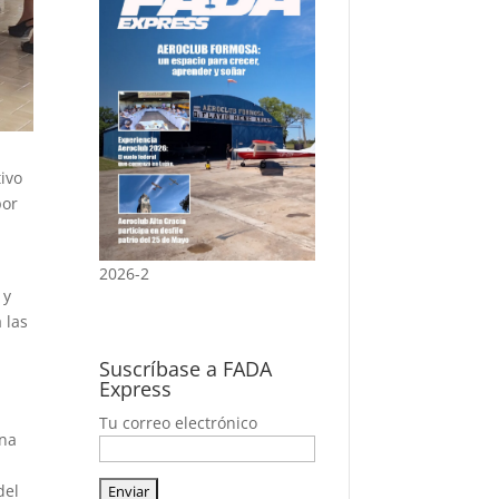
tivo
por
a
2026-2
 y
 las
n
Suscríbase a FADA
Express
Tu correo electrónico
ina
del