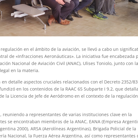
regulación en el ámbito de la aviación, se llevó a cabo un significa
ntral de «Infracciones Aeronáuticas». La iniciativa fue encabezada 
ación Nacional de Aviación Civil (ANAC), Ulises Toniolo, junto con l
legal en la materia.
 en detalle aspectos cruciales relacionados con el Decreto 2352/83
undizó en los contenidos de la RAAC 65 Subparte I 9.2, que detalla
de la Licencia de Jefe de Aeródromo en el contexto de la regulació
a, reuniendo a representantes de varias instituciones clave en la
stentes se encontraban miembros de la ANAC, EANA (Empresa Argent
ntina 2000), ARSA (Aerolíneas Argentinas), Brigada Policial de la
ería Nacional, la Fuerza Aérea Argentina, así como representantes 