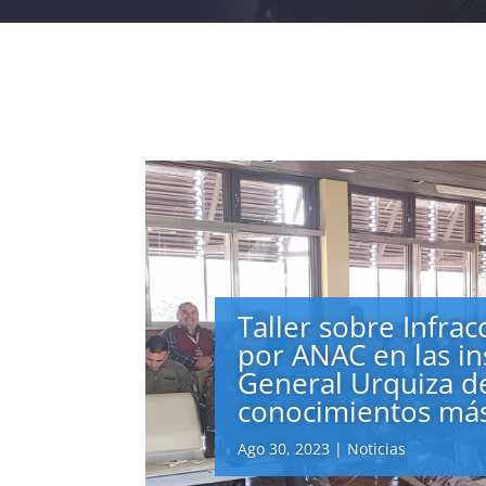
Taller sobre Infra
por ANAC en las in
General Urquiza de
conocimientos más
Ago 30, 2023
|
Noticias