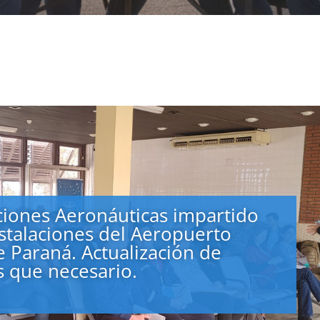
cciones Aeronáuticas impartido
stalaciones del Aeropuerto
 Paraná. Actualización de
 que necesario.